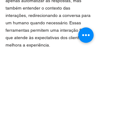
apenas automatizar as respostas, mas 
também entender o contexto das 
interações, redirecionando a conversa para 
um humano quando necessário. Essas 
ferramentas permitem uma interação fluida, 
que atende às expectativas dos clientes e 
melhora a experiência.
Por fim, é essencial garantir o 
consentimento (Opt-In) do cliente para 
receber comunicações pelo WhatsApp, a 
fim de evitar práticas invasivas e seguir as 
regulamentações de privacidade.
Conclusão
O WhatsApp, como parte da estratégia de 
CRM, vai muito além de um simples canal 
de comunicação. Ele oferece às empresas a 