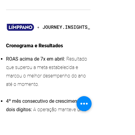
Cronograma e Resultados
ROAS acima de 7x em abril:
Resultado
que superou a meta estabelecida e
marcou o melhor desempenho do ano
até o momento.​
4º mês consecutivo de crescimento de
dois dígitos:
A operação manteve uma
curva ascendente desde a Black Friday,
consolidando um ciclo contínuo de
evolução.