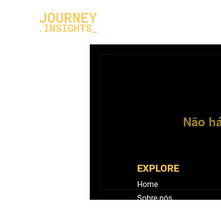
Sobre nós
Soluç
Não há
EXPLORE
Home
Sobre nós
Serviços