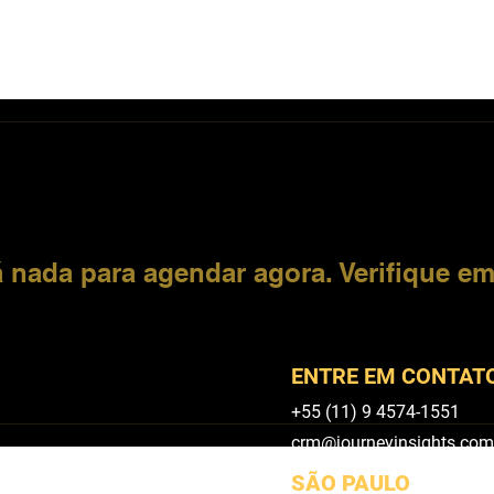
ões
Fale conosco
Cases
Blog
 nada para agendar agora. Verifique em
ENTRE EM CONTAT
+55 (11) 9 4574-1551
crm@journeyinsights.com
SÃO PAULO