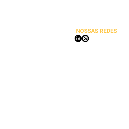
Praça General Enéias Mart
Cidade Monções, São Paul
NOSSAS REDES
y Insights