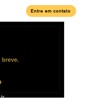
Entre em contato
 breve.
O
.br